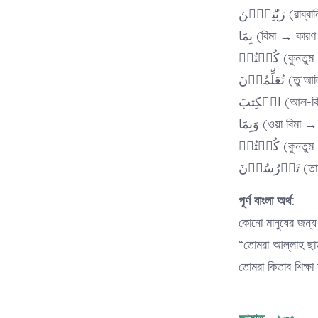
بّٰنِیّٖنَ
بِمَا (বিমা → কারণ
کُنۡتُمۡ (
عَلِّمُوۡنَ
الۡکِتٰبَ 
وَبِمَا (ওয়া বি
کُنۡتُمۡ (
ُوۡنَ
পূর্ণ বাংলা অর্থ:
কোনো মানুষের জন্য 
“তোমরা আল্লাহ ছাড়
তোমরা কিতাব শিক্ষ