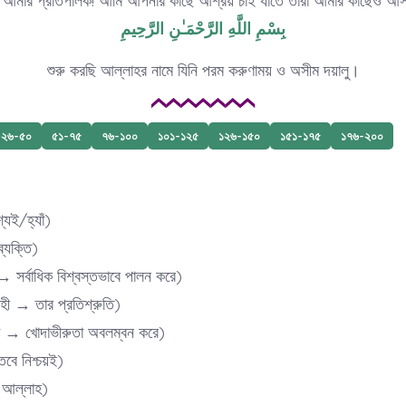
بِسْمِ اللَّهِ الرَّحْمَـٰنِ الرَّحِيمِ
শুরু করছি আল্লাহর নামে যিনি পরম করুণাময় ও অসীম দয়ালু।
২৬-৫০
৫১-৭৫
৭৬-১০০
১০১-১২৫
১২৬-১৫০
১৫১-১৭৫
১৭৬-২০০
শ্যই/হ্যাঁ)
ব্যক্তি)
ওফা → সর্বাধিক বিশ্বস্তভাবে পালন করে)
(বিআহদিহী → তার প্রতিশ্রুতি)
য়াত্তাকা → খোদাভীরুতা অবলম্বন করে)
→ তবে নিশ্চয়ই)
 → আল্লাহ)