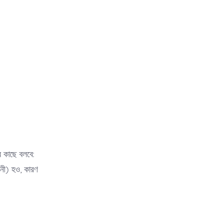
র কাছে বলবে:
ানী) হও, কারণ