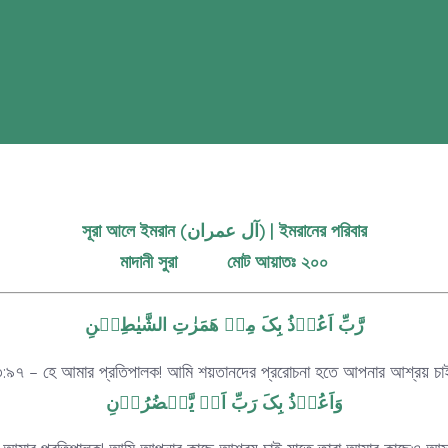
সূরা আলে ইমরান (آل عمران) | ইমরানের পরিবার
মাদানী সুরা মোট আয়াতঃ ২০০
رَّبِّ اَعُوۡذُ بِکَ مِنۡ هَمَزٰتِ الشَّیٰطِیۡنِ
:৯৭ – হে আমার প্রতিপালক! আমি শয়তানদের প্ররোচনা হতে আপনার আশ্রয় চ
وَاَعُوۡذُ بِکَ رَبِّ اَنۡ یَّحۡضُرُوۡنِ
 আমার প্রতিপালক! আমি আপনার কাছে আশ্রয় চাই যাতে তারা আমার কাছেও আস