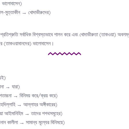
বু → ভালোবাসেন)
الۡمُتَّق (আল-মুত্তাকীন → খোদাভীরুদের)
ার প্রতিশ্রুতি সর্বাধিক বিশ্বস্তভাবে পালন করে এবং খোদাভীরুতা (তাকওয়া) অবলম্ব
ের (তাকওয়াবানদের) ভালোবাসেন।
চয়ই)
ল্লাযীনা → যারা)
یَشۡت (ইয়াশতারূনা → বিনিময় করে/ক্রয় করে)
بِعَہۡدِ  (বিআহদিল্লাহি → আল্লাহর অঙ্গীকারের)
وَاَیۡمَانِ (ওয়া আইমানিহিম → তাদের শপথসমূহের)
ثَمَنًا ق (ছামানান কালীলা → সামান্য মূল্যের বিনিময়ে)