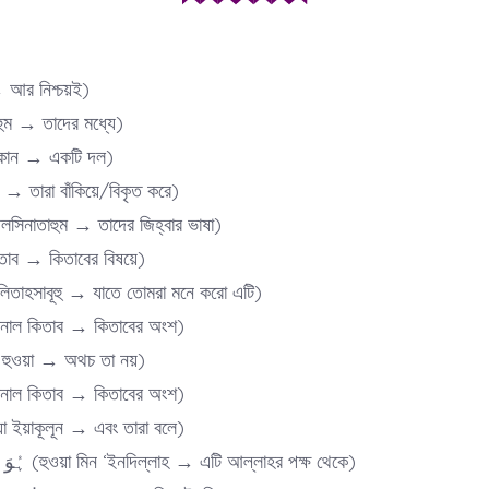
না → আর নিশ্চয়ই)
م (মিনহুম → তাদের মধ্যে)
 (লাফারীকান → একটি দল)
য়ালউনা → তারা বাঁকিয়ে/বিকৃত করে)
اَلۡسِنَت (আলসিনাতাহুম → তাদের জিহ্বার ভাষা)
ب (বিলকিতাব → কিতাবের বিষয়ে)
لِتَحۡسَبُو (লিতাহসাবূহু → যাতে তোমরা মনে করো এটি)
مِنَ الۡک (মিনাল কিতাব → কিতাবের অংশ)
(ওয়া মা হুওয়া → অথচ তা নয়)
مِنَ الۡک (মিনাল কিতাব → কিতাবের অংশ)
وَیَقُوۡ (ওয়া ইয়াকূলূন → এবং তারা বলে)
ہُوَ مِنۡ عِنۡدِ اللّٰہِ (হুওয়া মিন ‘ইনদিল্লাহ → এটি আল্লাহর পক্ষ থেকে)