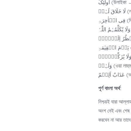
اُولٰٓئِکَ (উলা
ُمۡ
رَۃِ
ِ
وَلَہُمۡ (ওয
یۡمٌ
পূর্ণ বাংলা অর্থ:
নিশ্চয়ই যারা আল্লা
অংশ নেই এবং শেষ ব
করবেন না আর তাদের