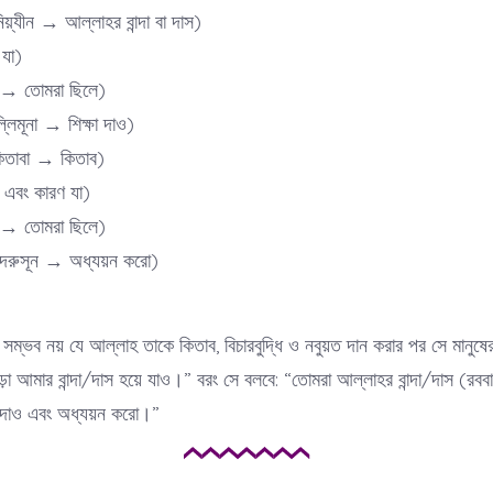
رَ (রাব্বানিয়্যীন → আল্লাহর বান্দা বা দাস)
 যা)
কুনতুম → তোমরা ছিলে)
تُ (তু‘আল্লিমূনা → শিক্ষা দাও)
(আল-কিতাবা → কিতাব)
মা → এবং কারণ যা)
কুনতুম → তোমরা ছিলে)
تَدۡرُس (তাদরুসূন → অধ্যয়ন করো)
সম্ভব নয় যে আল্লাহ তাকে কিতাব, বিচারবুদ্ধি ও নবুয়ত দান করার পর সে মানুষে
া আমার বান্দা/দাস হয়ে যাও।” বরং সে বলবে: “তোমরা আল্লাহর বান্দা/দাস (রবব
া দাও এবং অধ্যয়ন করো।”