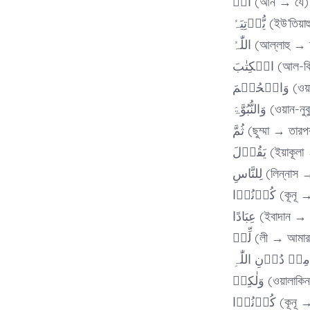
اَنۡ (আন → যে)
یُّؤۡتِیَہُ (ই
اللّٰہُ (আল্লাহু
الۡکِتٰبَ 
حُکۡمَ
وَالنُّبُوَّۃَ 
ثُمَّ (ছুম্মা → তার
یَقُوۡلَ (ইয়
لِلنَّاسِ (লিন
کُوۡنُوۡا 
عِبَادًا (ইবাদান 
لِّیۡ (লী → আমা
وَلٰکِنۡ (ওয়া
کُوۡنُوۡا 