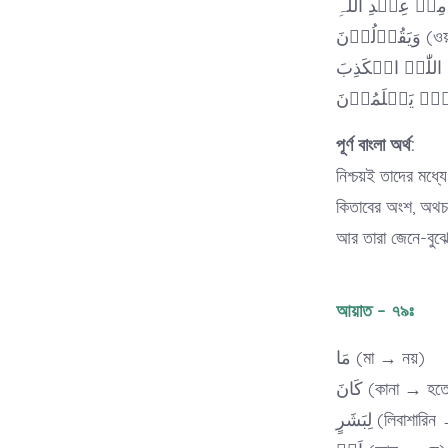
لُوۡنَ
পূর্ণ বাংলা অর্থ:
নিশ্চয়ই তাদের মধ্
কিতাবের অংশ, অথচ 
আর তারা জেনে-বুঝে
আয়াত – ৭৯ঃ
مَا (মা → নয়)
کَانَ (কানা → হ
لِبَشَرٍ (লিবা