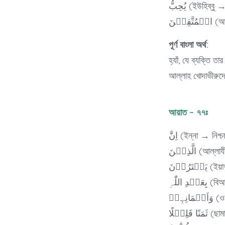
یُحِبُّ (ইউহিব্
ِیۡنَ
পূর্ণ বাংলা অর্থ:
হ্যাঁ, যে ব্যক্তি ত
আল্লাহ খোদাভীরুদ
আয়াত – ৭৭ঃ
اِنَّ (ইন্না → নিশ্
الَّذِیۡنَ (আ
َرُوۡنَ
اللّٰہِ
ہِمۡ
َلِیۡلًا