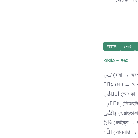
আয়াত:
১-২৫
আয়াত – ৭৬ঃ
بَلٰی (বালা → অব
مَنۡ (মান → যে 
اَوۡفٰی (আ
بِعَہۡدِہٖ 
وَاتَّقٰی (ও
فَاِنَّ (ফাইন্না 
اللّٰہَ (আল্লাহা