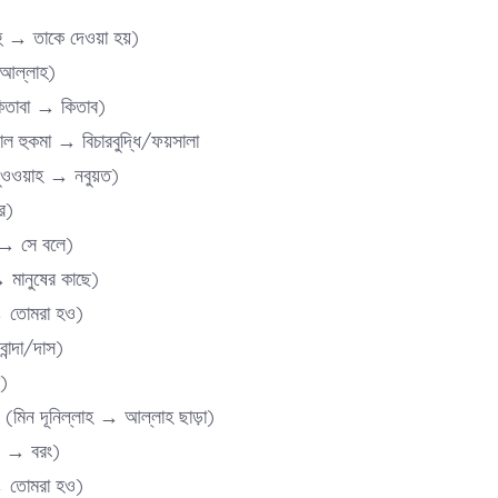
উ’তিয়াহু → তাকে দেওয়া হয়)
 → আল্লাহ)
(আল-কিতাবা → কিতাব)
وَالۡ (ওয়াল হুকমা → বিচারবুদ্ধি/ফয়সালা
(ওয়ান-নুবুওওয়াহ → নবুয়ত)
পর)
াকূলা → সে বলে)
্নাস → মানুষের কাছে)
(কূনূ → তোমরা হও)
→ বান্দা/দাস)
র)
مِنۡ دُوۡنِ اللّٰہِ (মিন দূনিল্লাহ → আল্লাহ ছাড়া)
লাকিন → বরং)
(কূনূ → তোমরা হও)