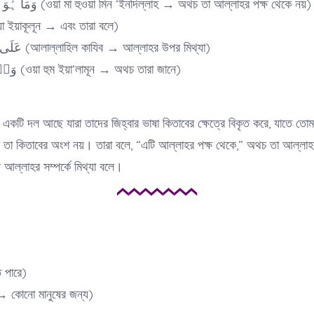
وَمَا ہُوَ مِنۡ عِنۡدِ اللّٰہِ (ওয়া মা হুওয়া মিন ‘ইনদিল্লাহ → অথচ তা আল্লাহর পক্ষ থেকে নয়)
وَیَقُوۡ (ওয়া ইয়াকূলূন → এবং তারা বলে)
عَلَی اللّٰہِ الۡکَذِبَ (আলাল্লাহিল কাযিব → আল্লাহর উপর মিথ্যা)
وَہُمۡ یَعۡلَمُوۡنَ (ওয়া হুম ইয়া‘লামূন → অথচ তারা জানে)
যে একটি দল আছে যারা তাদের জিহ্বার ভাষা কিতাবের ক্ষেত্রে বিকৃত করে, যাতে তো
তা কিতাবের অংশ নয়। তারা বলে, “এটি আল্লাহর পক্ষ থেকে,” অথচ তা আল্লাহ
 আল্লাহর সম্পর্কে মিথ্যা বলে।
তে পারে)
শারিন → কোনো মানুষের জন্য)