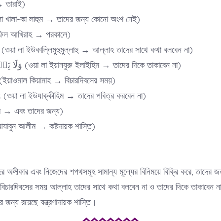
ইকা → তারাই)
لَا خَلَاقَ لَہ (লা খালা-কা লাহুম → তাদের জন্য কোনো অংশ নেই)
فِی الۡاٰخِ (ফিল আখিরাহ → পরকালে)
وَلَا یُکَلِّمُہُمُ اللّٰہُ (ওয়া লা ইউকাল্লিমুহুমুল্লাহু → আল্লাহ তাদের সাথে কথা বলবেন না)
وَلَا یَنۡظُرُ اِلَیۡہِمۡ (ওয়া লা ইয়ানযুরু ইলাইহিম → তাদের দিকে তাকাবেন না)
یَوۡمَ الۡقِیٰمَۃ (ইয়াওমাল কিয়ামাহ → বিচারদিবসের সময়)
وَلَا یُزَکِّیۡہِمۡ (ওয়া লা ইউযাক্কীহিম → তাদের পবিত্র করবেন না)
়া লাহুম → এবং তাদের জন্য)
عَذَابٌ اَلِ (আযাবুন আলীম → কষ্টদায়ক শাস্তি)
হর অঙ্গীকার এবং নিজেদের শপথসমূহ সামান্য মূল্যের বিনিময়ে বিক্রি করে, তাদের
িচারদিবসের সময় আল্লাহ তাদের সাথে কথা বলবেন না ও তাদের দিকে তাকাবেন না
 জন্য রয়েছে যন্ত্রণাদায়ক শাস্তি।