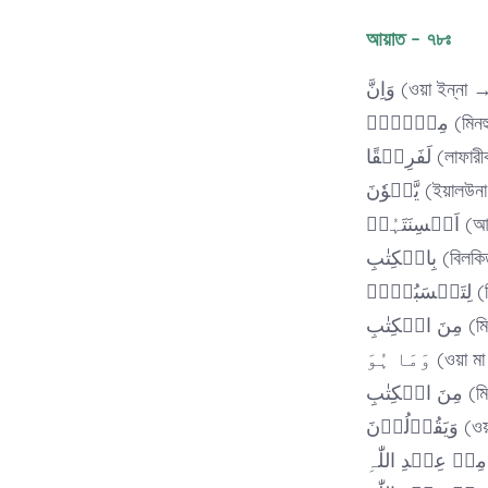
আয়াত – ৭৮ঃ
وَاِنَّ (ওয়া ইন্
ِنۡہُمۡ
لَفَرِیۡقًا
یَّلۡوٗنَ (ই
َہُمۡ
ِالۡکِتٰبِ
ۡہُ
ِتٰبِ
وَمَا ہُوَ 
ِتٰبِ
لُوۡنَ