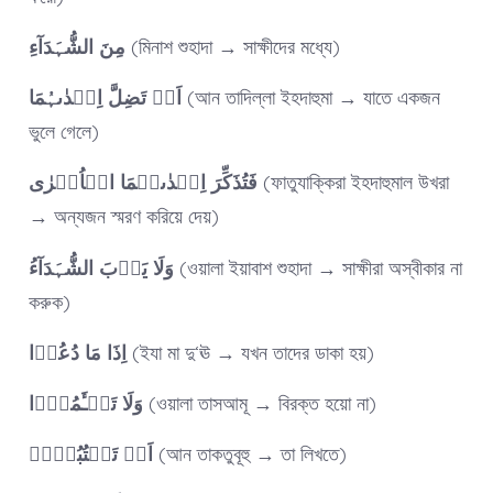
مِنَ الشُّہَدَآءِ
(মিনাশ শুহাদা → সাক্ষীদের মধ্যে)
اَنۡ تَضِلَّ اِحۡدٰىہُمَا
(আন তাদিল্লা ইহদাহুমা → যাতে একজন
ভুলে গেলে)
فَتُذَکِّرَ اِحۡدٰىہُمَا الۡاُخۡرٰی
(ফাতুযাক্কিরা ইহদাহুমাল উখরা
→ অন্যজন স্মরণ করিয়ে দেয়)
وَلَا یَاۡبَ الشُّہَدَآءُ
(ওয়ালা ইয়াবাশ শুহাদা → সাক্ষীরা অস্বীকার না
করুক)
اِذَا مَا دُعُوۡا
(ইযা মা দু‘ঊ → যখন তাদের ডাকা হয়)
وَلَا تَسۡـَٔمُوۡۤا
(ওয়ালা তাসআমূ → বিরক্ত হয়ো না)
اَنۡ تَکۡتُبُوۡہُ
(আন তাকতুবূহু → তা লিখতে)