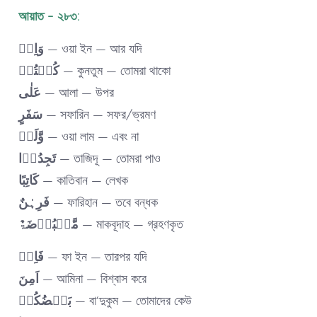
আয়াত – ২৮৩:
وَاِنۡ
— ওয়া ইন — আর যদি
کُنۡتُمۡ
— কুনতুম — তোমরা থাকো
عَلٰی
— আলা — উপর
سَفَرٍ
— সফারিন — সফর/ভ্রমণ
وَّلَمۡ
— ওয়া লাম — এবং না
تَجِدُوۡا
— তাজিদূ — তোমরা পাও
کَاتِبًا
— কাতিবান — লেখক
فَرِہٰنٌ
— ফারিহান — তবে বন্ধক
مَّقۡبُوۡضَۃٌ
— মাকবূদাহ — গ্রহণকৃত
فَاِنۡ
— ফা ইন — তারপর যদি
اَمِنَ
— আমিনা — বিশ্বাস করে
بَعۡضُکُمۡ
— বা‘দুকুম — তোমাদের কেউ