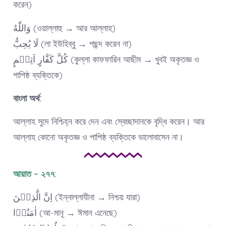
করেন)
وَاللّٰهُ (ওয়াল্লাহু → আর আল্লাহ)
لَا یُحِبُّ (লা ইউহিব্বু → পছন্দ করেন না)
کُلَّ کَفَّارٍ اَثِیۡمٍ (কুল্লা কাফফারিন আছীম → খুবই অকৃতজ্ঞ ও
পাপিষ্ঠ ব্যক্তিকে)
বাংলা অর্থ:
আল্লাহ সুদে নিশ্চিহ্ন করে দেন এবং স্বেচ্ছাদানকে বৃদ্ধি করেন। আর
আল্লাহ কোনো অকৃতজ্ঞ ও পাপিষ্ঠ ব্যক্তিকে ভালোবাসেন না।
আয়াত – ২৭৭:
اِنَّ الَّذِیۡنَ (ইন্নাল্লাযীনা → নিশ্চয় যারা)
اٰمَنُوۡا (আ-মানূ → ঈমান এনেছে)