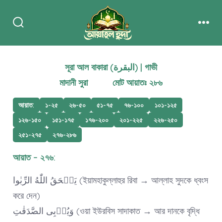
Skip
to
Search
Men
content
Toggle
সূরা আল বাকারা (البقرة) | গাভী
মাদানী সুরা মোট আয়াতঃ ২৮৬
আয়াত:
১-২৫
২৬-৫০
৫১-৭৫
৭৬-১০০
১০১-১২৫
১২৬-১৫০
১৫১-১৭৫
১৭৬-২০০
২০১-২২৫
২২৬-২৫০
২৫১-২৭৫
২৭৬-২৮৬
আয়াত – ২৭৬:
یَمۡحَقُ اللّٰهُ الرِّبٰوا (ইয়ামহাকুল্লাহুর রিবা → আল্লাহ সুদকে ধ্বংস
করে দেন)
وَیُرۡبِی الصَّدَقٰتِ (ওয়া ইউরবিস সাদাকাত → আর দানকে বৃদ্ধি