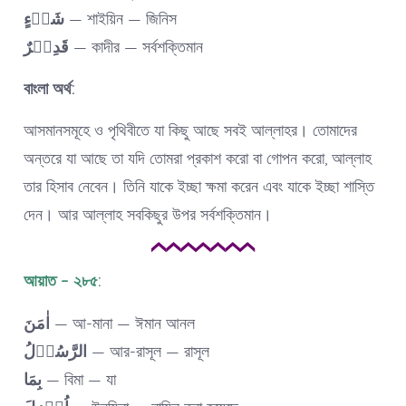
شَیۡءٍ
— শাইয়িন — জিনিস
قَدِیۡرٌ
— কাদীর — সর্বশক্তিমান
বাংলা অর্থ:
আসমানসমূহে ও পৃথিবীতে যা কিছু আছে সবই আল্লাহর। তোমাদের
অন্তরে যা আছে তা যদি তোমরা প্রকাশ করো বা গোপন করো, আল্লাহ
তার হিসাব নেবেন। তিনি যাকে ইচ্ছা ক্ষমা করেন এবং যাকে ইচ্ছা শাস্তি
দেন। আর আল্লাহ সবকিছুর উপর সর্বশক্তিমান।
আয়াত – ২৮৫:
اٰمَنَ
— আ-মানা — ঈমান আনল
الرَّسُوۡلُ
— আর-রাসূল — রাসূল
بِمَا
— বিমা — যা