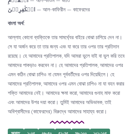
الۡقَوۡمِ
— আল-কাওম — জাতি
الۡکٰفِرِیۡنَ
— আল-কাফিরীন — কাফেরদের
বাংলা অর্থ:
আল্লাহ কোনো ব্যক্তিকে তার সামর্থ্যের বাইরে বোঝা চাপিয়ে দেন না।
সে যা অর্জন করে তা তার জন্য এবং যা করে তার ওপর তার প্রতিদান
রয়েছে। হে আমাদের প্রতিপালক, যদি আমরা ভুলে যাই বা ভুল করি তবে
আমাদের পাকড়াও করবেন না। হে আমাদের প্রতিপালক, আমাদের ওপর
এমন কঠিন বোঝা চাপিও না যেমন পূর্ববর্তীদের ওপর দিয়েছিলে। হে
আমাদের প্রতিপালক, আমাদের ওপর এমন বোঝা চাপিও না যা বহন করার
শক্তি আমাদের নেই। আমাদের ক্ষমা করো, আমাদের গুনাহ মাফ করো
এবং আমাদের উপর দয়া করো। তুমিই আমাদের অভিভাবক, তাই
অবিশ্বাসীদের (কাফেরদের) বিরুদ্ধে আমাদের সাহায্য করো।
আয়াত:
১-২৫
২৬-৫০
৫১-৭৫
৭৬-১০০
১০১-১২৫