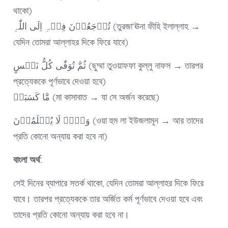
থাকো)
تُرۡجَعُوۡنَ فِیۡہِ اِلَی اللّٰہِ (তুরজা‘ঊনা ফীহি ইলাল্লাহ →
যেদিন তোমরা আল্লাহর দিকে ফিরে যাবে)
ثُمَّ تُوَفّٰی کُلُّ نَفۡسٍ (ছুম্মা তুওয়াফফা কুল্লু নাফস → তারপর
প্রত্যেককে পূর্ণভাবে দেওয়া হবে)
مَّا کَسَبَتۡ (মা কাসাবাত → যা সে অর্জন করেছে)
وَہُمۡ لَا یُظۡلَمُوۡنَ (ওয়া হুম লা ইউজলামূন → আর তাদের
প্রতি কোনো অন্যায় করা হবে না)
বাংলা অর্থ:
সেই দিনের ব্যাপারে সতর্ক থাকো, যেদিন তোমরা আল্লাহর দিকে ফিরে
যাবে। তারপর প্রত্যেককে তার অর্জিত কর্ম পূর্ণভাবে দেওয়া হবে এবং
তাদের প্রতি কোনো অন্যায় করা হবে না।