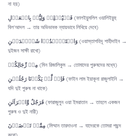
না হয়)
فَلۡیُمۡلِلۡ وَلِیُّہٗ بِالۡعَدۡلِ
(ফালইয়ুমলিল ওয়ালিইয়ুহু
বিল‘আদল → তার অভিভাবক ন্যায়ভাবে লিখিয়ে দেবে)
وَاسۡتَشۡہِدُوۡا شَہِیۡدَیۡنِ
(ওয়াস্তাশহিদূ শাহীদাইন →
দুইজন সাক্ষী রাখো)
مِنۡ رِّجَالِکُمۡ
(মিন রিজালিকুম → তোমাদের পুরুষদের মধ্যে)
فَاِنۡ لَّمۡ یَکُوۡنَا رَجُلَیۡنِ
(ফাইন লাম ইয়াকূনা রাজুলাইনি →
যদি দুই পুরুষ না থাকে)
فَرَجُلٌ وَّامۡرَاَتٰنِ
(ফারাজুলুন ওয়া ইমরাতান → তাহলে একজন
পুরুষ ও দুই নারী)
مِمَّنۡ تَرۡضَوۡنَ
(মিম্মান তারদাওনা → যাদেরকে তোমরা পছন্দ
করো)