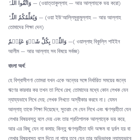
وَاتَّقُوا اللّٰہَ
— (ওয়াত্তাকুল্লাহ — আর আল্লাহকে ভয় করো)
وَیُعَلِّمُکُمُ اللّٰہُ
— (ওয়া ইউ‘আল্লিমুকুমুল্লাহ — আর আল্লাহ
তোমাদের শিক্ষা দেন)
وَاللّٰہُ بِکُلِّ شَیۡءٍ عَلِیۡمٌ
—( ওয়াল্লাহু বিকুল্লি শাইইন
আলীম — আর আল্লাহ সব বিষয়ে সর্বজ্ঞ)
বাংলা অর্থ:
হে বিশ্বাসীগণ! তোমরা যখন একে অন্যের সঙ্গে নির্ধারিত সময়ের জন্যে
ঋণের কারবার কর তখন তা লিখে রেখ; তোমাদের মধ্যে কোন লেখক যেন
ন্যায্যভাবে লিখে দেয়; লেখক লিখতে অস্বীকার করবে না। যেমন
আল্লাহ্ তাকে শিক্ষা দিয়েছেন, সুতরাং সে যেন লিখে এবং ঋণগ্রহীতা যেন
লেখার বিষয়বস্তু বলে দেয় এবং তার প্রতিপালক আল্লাহ্কে ভয় করে,
আর এর কিছু যেন না কমায়; কিন্তু ঋণগ্রহীতা যদি অক্ষম বা দুর্বল হয় বা
লেখার বিষয়বস্তু বলে দিতে না পারে তবে যেন তার অভিভাবক ন্যায্যভাবে