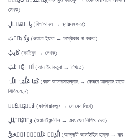
লেখক)
بِالۡعَدۡلِ
(বিল‘আদল → ন্যায়সহকারে)
وَلَا یَاۡبَ
(ওয়ালা ইয়াবা → অস্বীকার না করুক)
کَاتِبٌ
(কাতিবুন → লেখক)
اَنۡ یَّکۡتُبَ
(আন ইয়াকতুবা → লিখতে)
کَمَا عَلَّمَہُ اللّٰہُ
(কামা আল্লামাহুল্লাহ → যেভাবে আল্লাহ তাকে
শিখিয়েছেন)
فَلۡیَکۡتُبۡ
(ফালইয়াকতুব → সে যেন লিখে)
وَلۡیُمۡلِلِ
(ওয়ালইয়ুমলিল → এবং যেন লিখিয়ে দেয়)
الَّذِیۡ عَلَیۡہِ الۡحَقُّ
(আল্লাযী আলাইহিল হাক্ক → যার