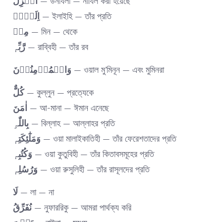
اُنۡزِلَ
— উনযিলা — নাযিল করা হয়েছে
اِلَیۡہِ
— ইলাইহি — তাঁর প্রতি
مِنۡ
— মিন — থেকে
رَّبِّہٖ
— রাব্বিহী — তাঁর রব
وَالۡمُؤۡمِنُوۡنَ
— ওয়াল মু’মিনূন — এবং মুমিনরা
کُلٌّ
— কুল্লুন — প্রত্যেকে
اٰمَنَ
— আ-মানা — ঈমান এনেছে
بِاللّٰہِ
— বিল্লাহ — আল্লাহর প্রতি
وَمَلٰٓئِکَتِہٖ
— ওয়া মালাইকাতিহী — তাঁর ফেরেশতাদের প্রতি
وَکُتُبِہٖ
— ওয়া কুতুবিহী — তাঁর কিতাবসমূহের প্রতি
وَرُسُلِہٖ
— ওয়া রুসুলিহী — তাঁর রাসূলদের প্রতি
لَا
— লা — না
نُفَرِّقُ
— নুফাররিকু — আমরা পার্থক্য করি