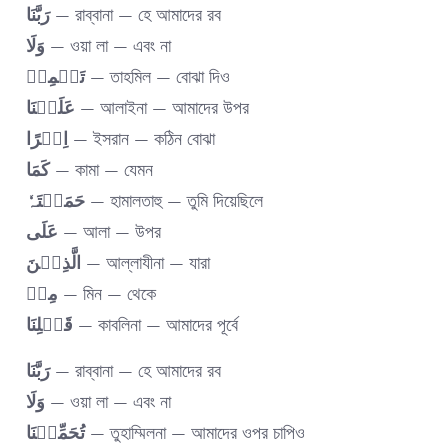
رَبَّنَا
— রাব্বানা — হে আমাদের রব
وَلَا
— ওয়া লা — এবং না
تَحۡمِلۡ
— তাহমিল — বোঝা দিও
عَلَیۡنَا
— আলাইনা — আমাদের উপর
اِصۡرًا
— ইসরান — কঠিন বোঝা
کَمَا
— কামা — যেমন
حَمَلۡتَہٗ
— হামালতাহু — তুমি দিয়েছিলে
عَلَی
— আলা — উপর
الَّذِیۡنَ
— আল্লাযীনা — যারা
مِنۡ
— মিন — থেকে
قَبۡلِنَا
— কাবলিনা — আমাদের পূর্বে
رَبَّنَا
— রাব্বানা — হে আমাদের রব
وَلَا
— ওয়া লা — এবং না
تُحَمِّلۡنَا
— তুহাম্মিলনা — আমাদের ওপর চাপিও