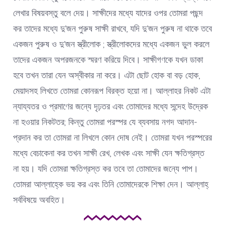
লেখার বিষয়বস্তু বলে দেয়। সাক্ষীদের মধ্যে যাদের ওপর তোমরা পছন্দ
কর তাদের মধ্যে দু’জন পুরুষ সাক্ষী রাখবে, যদি দু’জন পুরুষ না থাকে তবে
একজন পুরুষ ও দু’জন স্ত্রীলোক ; স্ত্রীলোকদের মধ্যে একজন ভুল করলে
তাদের একজন অপরজনকে স্মরণ করিয়ে দিবে। সাক্ষীগণকে যখন ডাকা
হবে তখন তারা যেন অস্বীকার না করে। এটা ছোট হোক বা বড় হোক,
মেয়াদসহ লিখতে তোমরা কোনরূপ বিরক্ত হয়ো না। আল্লাহর নিকট এটা
ন্যায্যতর ও প্রমাণের জন্যে দৃঢ়তর এবং তোমাদের মধ্যে সন্দেহ উদ্রেক
না হওয়ার নিকটতর; কিন্তু তোমরা পরস্পর যে ব্যবসায় নগদ আদান-
প্রদান কর তা তোমরা না লিখলে কোন দোষ নেই। তোমরা যখন পরস্পরের
মধ্যে বেচাকেনা কর তখন সাক্ষী রেখ, লেখক এবং সাক্ষী যেন ক্ষতিগ্রস্ত
না হয়। যদি তোমরা ক্ষতিগ্রস্ত কর তবে তা তোমাদের জন্যে পাপ।
তোমরা আল্লাহ্কে ভয় কর এবং তিনি তোমাদেরকে শিক্ষা দেন। আল্লাহ্
সর্ববিষয়ে অবহিত।