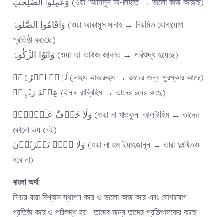
وَعَمِلُوا الصّٰلِحٰتِ (ওয়া ‘আমিলুস সা-লিহাত → ভালো কাজ করেছে)
وَاَقَامُوا الصَّلٰوۃَ (ওয়া আকামুস সলাহ → নিয়মিত যোগাযোগ
প্রতিষ্ঠা করেছে)
وَاٰتَوُا الزَّکٰوۃَ (ওয়া আ-তাউজ জাকাত → পরিশুদ্ধ হয়েছে)
لَہُمۡ اَجۡرُہُمۡ (লাহুম আজরুহুম → তাদের জন্য পুরস্কার আছে)
عِنۡدَ رَبِّہِمۡ (ইনদা রাব্বিহিম → তাদের রবের কাছে)
وَلَا خَوۡفٌ عَلَیۡہِمۡ (ওয়া লা খাওফুন ‘আলাইহিম → তাদের
কোনো ভয় নেই)
وَلَا ہُمۡ یَحۡزَنُوۡنَ (ওয়া লা হুম ইয়াহজানূন → তারা দুঃখিতও
হবে না)
বাংলা অর্থ:
নিশ্চয় যারা বিশ্বাস স্থাপন করে ও ভালো কাজ করে এবং যোগাযোগ
প্রতিষ্ঠা করে ও পরিশুদ্ধ হয়—তাদের জন্য তাদের প্রতিপালকের কাছে