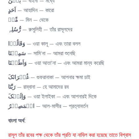
بَیۡنَ
— বাইনা — মধ্যে
اَحَدٍ
— আহাদিন — কারো
مِّنۡ
— মিন — থেকে
رُّسُلِہٖ
— রুসুলিহী — তাঁর রাসূলদের
وَقَالُوۡا
— ওয়া কালূ — এবং তারা বলল
سَمِعۡنَا
— সামি‘না — আমরা শুনেছি
وَاَطَعۡنَا
— ওয়া আতা‘না — এবং আমরা মান্য করেছি
غُفۡرَانَکَ
— গুফরানাকা — আপনার ক্ষমা চাই
رَبَّنَا
— রাব্বানা — হে আমাদের রব
وَاِلَیۡکَ
— ওয়া ইলাইকা — এবং আপনারই দিকে
الۡمَصِیۡرُ
— আল-মাসীর — প্রত্যাবর্তন
বাংলা অর্থ:
রাসূল তাঁর রবের পক্ষ থেকে তাঁর প্রতি যা নাযিল করা হয়েছে তাতে বিশ্বাস