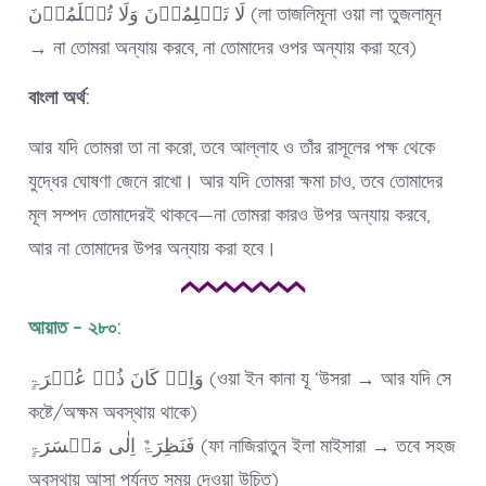
لَا تَظۡلِمُوۡنَ وَلَا تُظۡلَمُوۡنَ (লা তাজলিমূনা ওয়া লা তুজলামূন
→ না তোমরা অন্যায় করবে, না তোমাদের ওপর অন্যায় করা হবে)
বাংলা অর্থ:
আর যদি তোমরা তা না করো, তবে আল্লাহ ও তাঁর রাসূলের পক্ষ থেকে
যুদ্ধের ঘোষণা জেনে রাখো। আর যদি তোমরা ক্ষমা চাও, তবে তোমাদের
মূল সম্পদ তোমাদেরই থাকবে—না তোমরা কারও উপর অন্যায় করবে,
আর না তোমাদের উপর অন্যায় করা হবে।
আয়াত – ২৮০:
وَاِنۡ کَانَ ذُوۡ عُسۡرَۃٍ (ওয়া ইন কানা যূ ‘উসরা → আর যদি সে
কষ্টে/অক্ষম অবস্থায় থাকে)
فَنَظِرَۃٌ اِلٰی مَیۡسَرَۃٍ (ফা নাজিরাতুন ইলা মাইসারা → তবে সহজ
অবস্থায় আসা পর্যন্ত সময় দেওয়া উচিত)