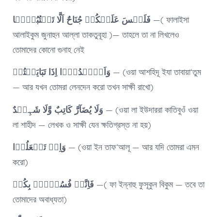
فَلَیۡسَ عَلَیۡکُمۡ جُنَاحٌ اَلَّا تَکۡتُبُوۡہَا
—( ফালাইসা
আলাইকুম জুনাহুন আল্লা তাকতুবূহা )— তাহলে তা না লিখলেও
তোমাদের কোনো গুনাহ নেই
وَاَشۡہِدُوۡۤا اِذَا تَبَایَعۡتُمۡ
— (ওয়া আশহিদূ ইযা তাবায়া‘তুম
— আর যখন তোমরা লেনদেন করো তখন সাক্ষী রাখো)
وَلَا یُضَآرَّ کَاتِبٌ وَّلَا شَہِیۡدٌ
— (ওয়া লা ইউদাররা কাতিবুওঁ ওয়া
লা শাহীদ — লেখক ও সাক্ষী যেন ক্ষতিগ্রস্ত না হয়)
وَاِنۡ تَفۡعَلُوۡا
— (ওয়া ইন তাফ‘আলূ — আর যদি তোমরা এমন
করো)
فَاِنَّہٗ فُسُوۡقٌۢ بِکُمۡ
—( ফা ইন্নাহু ফুসূকুন বিকুম — তবে তা
তোমাদের অবাধ্যতা)