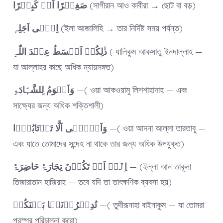
صَغِیۡرًا اَوۡ کَبِیۡرًا
(সাগীরান আও কাবীরা → ছোট বা বড়)
اِلٰۤی اَجَلِہٖ
(ইলা আজালিহি → তার নির্দিষ্ট সময় পর্যন্ত)
ذٰلِکُمۡ اَقۡسَطُ عِنۡدَ اللّٰہِ
( যালিকুম আকসাতু ইনদাল্লাহ —
যা আল্লাহর কাছে অধিক ন্যায়সঙ্গত)
وَاَقۡوَمُ لِلشَّہَادَۃِ
—( ওয়া আকওয়ামু লিশশাহাদাহ — এবং
সাক্ষ্যের জন্য অধিক শক্তিশালী)
وَاَدۡنٰۤی اَلَّا تَرۡتَابُوۡۤا
—( ওয়া আদনা আল্লা তারতাবূ —
এবং যাতে তোমাদের সন্দেহ না থাকে তার জন্য অধিক উপযুক্ত)
اِلَّاۤ اَنۡ تَکُوۡنَ تِجَارَۃً حَاضِرَۃً
— (ইল্লা আন তাকূনা
তিজারাতান হাজিরাহ — তবে যদি তা তাৎক্ষণিক ব্যবসা হয়)
تُدِیۡرُوۡنَہَا بَیۡنَکُمۡ
—( তুদীরূনাহা বাইনাকুম — যা তোমরা
পরস্পর পরিচালনা করো)