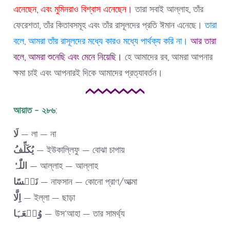
এনেছেন, এবং মুমিনরাও বিশ্বাস এনেছেন।
তারা সবাই আল্লাহ, তাঁর
ফেরেশতা, তাঁর কিতাবসমূহ এবং তাঁর রাসূলদের প্রতি ঈমান এনেছে।
তারা
বলে, আমরা তাঁর রাসূলদের মধ্যে কারও মধ্যে পার্থক্য করি না।
আর তারা
বলে, আমরা শুনেছি এবং মেনে নিয়েছি।
হে আমাদের রব, আমরা আপনার
ক্ষমা চাই এবং আপনারই দিকে আমাদের প্রত্যাবর্তন।
আয়াত – ২৮৬:
لَا
— লা — না
یُکَلِّفُ
— ইউকাল্লিফু — বোঝা চাপায়
اللّٰہُ
— আল্লাহ — আল্লাহ
نَفۡسًا
— নাফসান — কোনো প্রাণ/আত্মা
اِلَّا
— ইল্লা — ছাড়া
وُسۡعَہَا
— উস‘আহা — তার সামর্থ্য