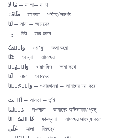
لَا
مَا
— মা লা— যা না
طَاقَۃَ
— তা’কাত — শক্তি/সামর্থ্য
لَنَا
— লানা — আমাদের
بِہٖ
— বিহী — তার জন্য
وَاعۡفُ
— ওয়া‘ফু — ক্ষমা করো
عَنَّا
— আন্না — আমাদের
وَاغۡفِرۡ
— ওয়াগফির — ক্ষমা করো
لَنَا
— লানা — আমাদের
وَارۡحَمۡنَا
— ওয়ারহামনা — আমাদের দয়া করো
اَنۡتَ
— আনতা — তুমি
مَوۡلٰىنَا
— মাওলানা — আমাদের অভিভাবক/প্রভু
فَانۡصُرۡنَا
— ফানসুরনা — আমাদের সাহায্য করো
عَلَی
— আলা — বিরুদ্ধে