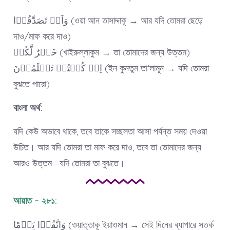
وَاَنۡ تَصَدَّقُوۡا (ওয়া আন তাসাদ্দাকূ → আর যদি তোমরা ছেড়ে
দাও/মাফ করে দাও)
خَیۡرٌ لَّکُمۡ (খাইরুল্লাকুম → তা তোমাদের জন্য উত্তম)
اِنۡ کُنۡتُمۡ تَعۡلَمُوۡنَ (ইন কুনতুম তা‘লামূন → যদি তোমরা
বুঝতে পারো)
বাংলা অর্থ:
যদি কেউ অভাবে থাকে, তবে তাকে সচ্ছলতা আসা পর্যন্ত সময় দেওয়া
উচিত। আর যদি তোমরা তা মাফ করে দাও, তবে তা তোমাদের জন্য
আরও উত্তম—যদি তোমরা তা বুঝতে।
আয়াত – ২৮১:
وَاتَّقُوۡا یَوۡمًا (ওয়াত্তাকূ ইয়াওমান → সেই দিনের ব্যাপারে সতর্ক