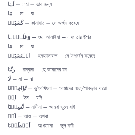
لَہَا
— লাহা — তার জন্য
مَا
— মা — যা
کَسَبَتۡ
— কাসাবাত — সে অর্জন করেছে
وَعَلَیۡہَا
— ওয়া আলাইহা — এবং তার উপর
مَا
— মা — যা
اکۡتَسَبَتۡ
— ইকতাসাবাত — সে উপার্জন করেছে
رَبَّنَا
— রাব্বানা — হে আমাদের রব
لَا
— লা — না
تُؤَاخِذۡنَا
— তু’আখিযনা — আমাদের ধরো/পাকড়াও করো
اِنۡ
— ইন — যদি
نَّسِیۡنَا
— নাসীনা — আমরা ভুলে যাই
اَوۡ
— আও — অথবা
اَخۡطَاۡنَا
— আখতা’না — ভুল করি