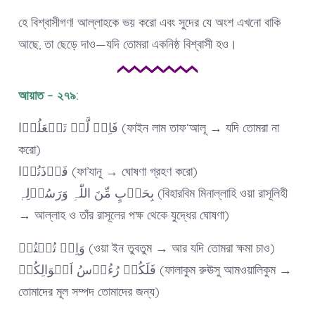
হে বিশ্বাসীগণ! আল্লাহকে ভয় করো এবং সুদের যে অংশ এখনো বাকি
আছে, তা ছেড়ে দাও—যদি তোমরা একনিষ্ঠ বিশ্বাসী হও।
আয়াত – ২৭৯:
فَاِنۡ لَّمۡ تَفۡعَلُوۡا (ফাইন লাম তাফ‘আলূ → যদি তোমরা না
করো)
فَاۡذَنُوۡا (ফা’যানূ → ঘোষণা গ্রহণ করো)
بِحَرۡبٍ مِّنَ اللّٰہِ وَرَسُوۡلِہٖ (বিহারবিম মিনাল্লাহি ওয়া রাসূলিহী
→ আল্লাহ ও তাঁর রাসূলের পক্ষ থেকে যুদ্ধের ঘোষণা)
وَاِنۡ تُبۡتُمۡ (ওয়া ইন তুবতুম → আর যদি তোমরা ক্ষমা চাও)
فَلَکُمۡ رُءُوۡسُ اَمۡوَالِکُمۡ (ফালাকুম রুঊসু আমওয়ালিকুম →
তোমাদের মূল সম্পদ তোমাদের জন্য)