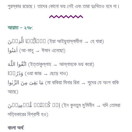
পুরস্কার রয়েছে। তাদের কোনো ভয় নেই এবং তারা দুঃখিতও হবে না।
আয়াত – ২৭৮:
یٰۤاَیُّہَا الَّذِیۡنَ (ইয়া আইয়ুহাল্লাযীনা → হে যারা)
اٰمَنُوا (আ-মানু → ঈমান এনেছো)
اتَّقُوا اللّٰهَ (ইত্তাকুল্লাহ → আল্লাহকে ভয় করো)
وَذَرُوۡا (ওয়া জারূ → ছেড়ে দাও)
مَا بَقِیَ مِنَ الرِّبٰوا (মা বাকিয়া মিনার রিবা → সুদের যে অংশ বাকি
আছে)
اِنۡ کُنۡتُمۡ مُّؤۡمِنِیۡنَ (ইন কুনতুম মু’মিনীন → যদি তোমরা
সত্যিকারের বিশ্বাসী হও)
বাংলা অর্থ: