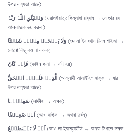
উপর নায্যতা আছে)
وَلۡیَتَّقِ اللّٰہَ رَبَّہٗ
(ওয়ালইয়াত্তাকিল্লাহা রাব্বাহু → সে তার রব
আল্লাহকে ভয় করুক)
وَلَا یَبۡخَسۡ مِنۡہُ شَیۡئًا
(ওয়ালা ইয়াবখাস মিনহু শাইআ →
কোনো কিছু কম না করুক)
فَاِنۡ کَانَ
(ফাইন কানা → যদি হয়)
الَّذِیۡ عَلَیۡہِ الۡحَقُّ
(আল্লাযী আলাইহিল হাক্ক → যার
উপর নায্যতা আছে)
سَفِیۡہًا
(সাফীহা → অক্ষম)
اَوۡ ضَعِیۡفًا
(আও দাঈফা → অথবা দুর্বল)
اَوۡ لَا یَسۡتَطِیۡعُ
(আও লা ইয়াস্তাতীউ → অথবা লিখাতে সক্ষম