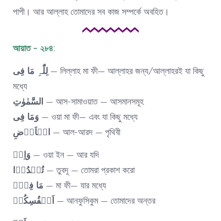
পাপী। আর আল্লাহ তোমাদের সব কাজ সম্পর্কে অবহিত।
আয়াত – ২৮৪:
فِی
مَا
لِلّٰہِ
— লিল্লাহ মা ফী— আল্লাহর জন্য/আল্লাহরই যা কিছু
মধ্যে
السَّمٰوٰتِ
— আস-সামাওয়াত — আসমানসমূহ
فِی
وَمَا
— ওয়া মা ফী— এবং যা কিছু মধ্যে
الۡاَرۡضِ
— আল-আরদ — পৃথিবী
وَاِنۡ
— ওয়া ইন — আর যদি
تُبۡدُوۡا
— তুবদূ — তোমরা প্রকাশ করো
فِیۡۤ
مَا
— মা ফী— যার মধ্যে
اَنۡفُسِکُمۡ
— আনফুসিকুম — তোমাদের অন্তর