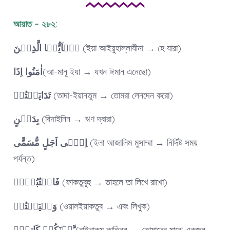
আয়াত – ২৮২:
یٰۤاَیُّہَا الَّذِیۡنَ
(ইয়া আইয়ুহাল্লাযীনা → হে যারা)
اِذَا
اٰمَنُوا
(আ-মানূ ইযা → যখন ঈমান এনেছো)
تَدَایَنۡتُمۡ
(তাদা-ইয়ানতুম → তোমরা লেনদেন করো)
بِدَیۡنٍ
(বিদাইনিন → ঋণ দ্বারা)
اِلٰۤی اَجَلٍ مُّسَمًّی
(ইলা আজালিম মুসাম্মা → নির্দিষ্ট সময়
পর্যন্ত)
فَاکۡتُبُوۡہُ
(ফাকতুবূহু → তাহলে তা লিখে রাখো)
وَلۡیَکۡتُبۡ
(ওয়ালইয়াকতুব → এবং লিখুক)
کَاتِبٌۢ
بَّیۡنَکُمۡ
(বাইনাকুম কাতিবুন → তোমাদের মাঝে একজন