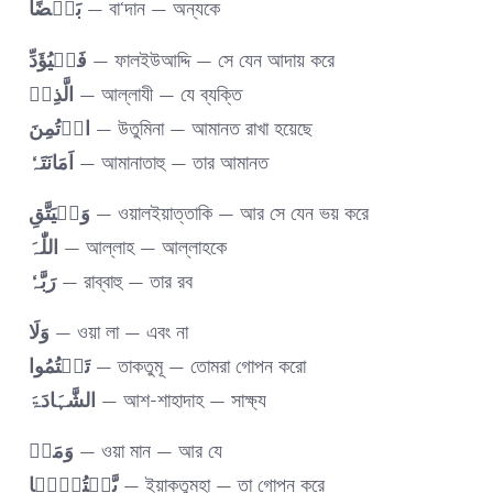
بَعۡضًا
— বা‘দান — অন্যকে
فَلۡیُؤَدِّ
— ফালইউআদ্দি — সে যেন আদায় করে
الَّذِیۡ
— আল্লাযী — যে ব্যক্তি
اؤۡتُمِنَ
— উতুমিনা — আমানত রাখা হয়েছে
اَمَانَتَہٗ
— আমানাতাহু — তার আমানত
وَلۡیَتَّقِ
— ওয়ালইয়াত্তাকি — আর সে যেন ভয় করে
اللّٰہَ
— আল্লাহ — আল্লাহকে
رَبَّہٗ
— রাব্বাহু — তার রব
وَلَا
— ওয়া লা — এবং না
تَکۡتُمُوا
— তাকতুমূ — তোমরা গোপন করো
الشَّہَادَۃَ
— আশ-শাহাদাহ — সাক্ষ্য
وَمَنۡ
— ওয়া মান — আর যে
یَّکۡتُمۡہَا
— ইয়াকতুমহা — তা গোপন করে