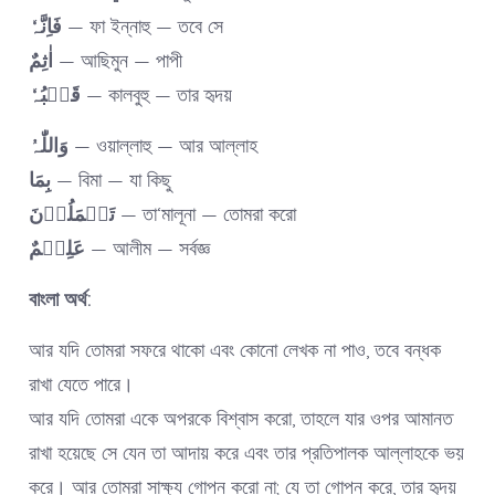
فَاِنَّہٗ
— ফা ইন্নাহু — তবে সে
اٰثِمٌ
— আছিমুন — পাপী
قَلۡبُہٗ
— কালবুহু — তার হৃদয়
وَاللّٰہُ
— ওয়াল্লাহু — আর আল্লাহ
بِمَا
— বিমা — যা কিছু
تَعۡمَلُوۡنَ
— তা‘মালূনা — তোমরা করো
عَلِیۡمٌ
— আলীম — সর্বজ্ঞ
বাংলা অর্থ:
আর যদি তোমরা সফরে থাকো এবং কোনো লেখক না পাও, তবে বন্ধক
রাখা যেতে পারে।
আর যদি তোমরা একে অপরকে বিশ্বাস করো, তাহলে যার ওপর আমানত
রাখা হয়েছে সে যেন তা আদায় করে এবং তার প্রতিপালক আল্লাহকে ভয়
করে। আর তোমরা সাক্ষ্য গোপন করো না; যে তা গোপন করে, তার হৃদয়