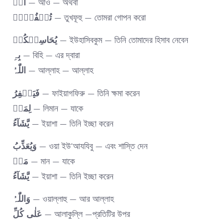
اَوۡ
— আও — অথবা
تُخۡفُوۡہُ
— তুখফূহু — তোমরা গোপন করো
یُحَاسِبۡکُمۡ
— ইউহাসিবকুম — তিনি তোমাদের হিসাব নেবেন
بِہِ
— বিহি — এর দ্বারা
اللّٰہُ
— আল্লাহ — আল্লাহ
فَیَغۡفِرُ
— ফাইয়াগফিরু — তিনি ক্ষমা করেন
لِمَنۡ
— লিমান — যাকে
یَّشَآءُ
— ইয়াশা — তিনি ইচ্ছা করেন
وَیُعَذِّبُ
— ওয়া ইউ‘আযযিবু — এবং শাস্তি দেন
مَنۡ
— মান — যাকে
یَّشَآءُ
— ইয়াশা — তিনি ইচ্ছা করেন
وَاللّٰہُ
— ওয়াল্লাহু — আর আল্লাহ
کُلِّ
عَلٰی
— আলাকুল্লি —প্রতিটির উপর